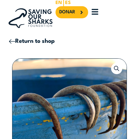
Ir
EN
ES
al
0
Carrito
DONAR
contenido
Return to shop