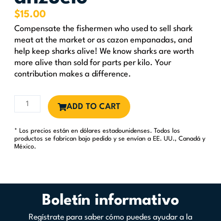
$
15.00
Compensate the fishermen who used to sell shark
meat at the market or as cazon empanadas, and
help keep sharks alive! We know sharks are worth
more alive than sold for parts per kilo. Your
contribution makes a difference.
10
ADD TO CART
kg
of
* Los precios están en dólares estadounidenses. Todos los
Shark
productos se fabrican bajo pedido y se envían a EE. UU., Canadá y
Meat
México.
kept
off
the
hook
Boletín informativo
cantidad
Regístrate para saber cómo puedes ayudar a la