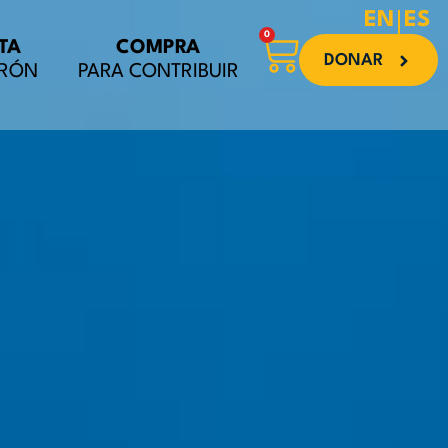
EN
ES
0
Carrito
TA
COMPRA
DONAR
URÓN
PARA CONTRIBUIR