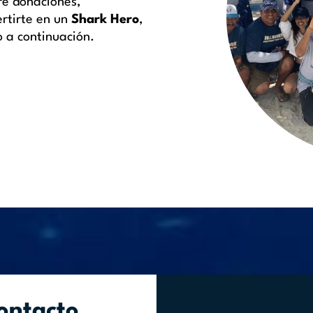
re donaciones,
rtirte en un
Shark Hero
,
o a continuación.
ontacto