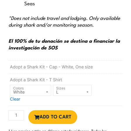
Seas
*Does not include travel and lodging. Only available
during shark and/or monitoring season.
El 100% de tu donación se destina a financiar la
investigación de SOS
Tag
Adopt a Shark Kit - Cap
-
White, One size
&
Name
Adopt a Shark Kit - T Shirt
Your
Colors
Sizes
Own
Shark
Clear
on
an
Expedition
ADD TO CART
cantidad