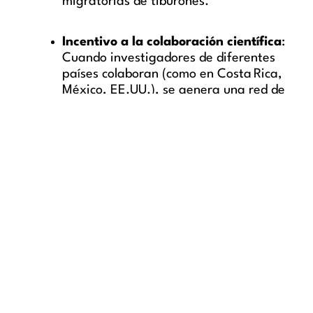
migratorias de tiburones.
Incentivo a la colaboración científica
:
Cuando investigadores de diferentes
países colaboran (como en Costa Rica,
México, EE.UU.), se genera una red de
conocimiento más sólida.
Recordatorio de la formación y
preparación
: La experiencia de Hoyos
demuestra que la conducta experta
frente a situaciones de alto riesgo
reduce el peligro.
Mirando hacia adelante
El encuentro con tiburón que Dr. Mauricio
Hoyos vivió en las Islas Coco, no es un
accidente narrativo, sino un punto de inflexión